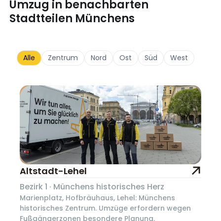
Umzug in benachbarten
Stadtteilen Münchens
Alle
Zentrum
Nord
Ost
Süd
West
Altstadt-Lehel
Bezirk 1 · Münchens historisches Herz
Marienplatz, Hofbräuhaus, Lehel: Münchens
historisches Zentrum. Umzüge erfordern wegen
Fußgängerzonen besondere Planung.