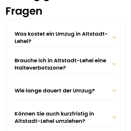
Fragen
Was kostet ein Umzug in Altstadt-
Lehel?
Richtpreise (inkl. MwSt.):
Brauche ich in Altstadt-Lehel eine
2 Helfer + LKW (4 Std.) –
ab 424 €
Halteverbotszone?
3 Helfer + LKW (4 Std.) –
ab 616 €
Zusätzlich:
Wie lange dauert der Umzug?
An-/Abfahrt & Kraftstoffpauschale:
75 €
Ab 5 km außerhalb von München:
2,30
€/km
(einfach)
Können Sie auch kurzfristig in
Altstadt-Lehel umziehen?