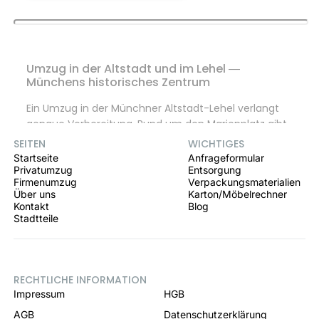
Umzug in der Altstadt und im Lehel —
Münchens historisches Zentrum
Ein Umzug in der Münchner Altstadt-Lehel verlangt
genaue Vorbereitung. Rund um den Marienplatz gibt
es schmale Gassen, Fußgängerzonen und feste
SEITEN
WICHTIGES
Lieferzeiten. Viele Altbauten stehen unter
Startseite
Anfrageformular
Denkmalschutz und haben keinen Aufzug. Im Tal, in
Privatumzug
Entsorgung
Firmenumzug
Verpackungsmaterialien
der Sendlinger Straße und am Viktualienmarkt gelten
Über uns
Karton/Möbelrechner
besondere Anfahrtszeiten. Die Halteverbotszone
Kontakt
Blog
organisieren wir frühzeitig. Im Lehel achten wir
Stadtteile
zusätzlich auf die ruhigen Wohnstraßen am
Englischen Garten und an der St.-Anna-Kirche und
schützen Treppenhäuser und Böden mit
RECHTLICHE INFORMATION
Schutzdecken und Filzgleitern.
Impressum
HGB
AGB
Datenschutzerklärung