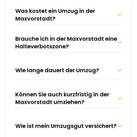
Was kostet ein Umzug in der
Maxvorstadt?
Richtpreise (inkl. MwSt.):
Brauche ich in der Maxvorstadt eine
2 Helfer + LKW (4 Std.) –
ab 424 €
Halteverbotszone?
3 Helfer + LKW (4 Std.) –
ab 616 €
Zusätzlich:
Wie lange dauert der Umzug?
An-/Abfahrt & Kraftstoffpauschale:
75 €
Ab 5 km außerhalb von München:
2,30
€/km
(einfach)
Können Sie auch kurzfristig in der
Maxvorstadt umziehen?
Wie ist mein Umzugsgut versichert?