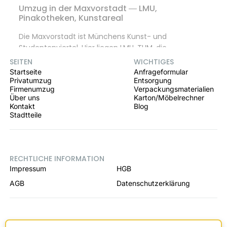
Umzug in der Maxvorstadt — LMU,
Pinakotheken, Kunstareal
Die Maxvorstadt ist Münchens Kunst- und
Studentenviertel. Hier liegen LMU, TUM, die
Pinakotheken und der Königsplatz. Es dominieren
SEITEN
WICHTIGES
Altbauten der Gründerzeit und im Jugendstil — enge
Startseite
Anfrageformular
Treppen, hohe Räume, Hinterhofwohnungen. Uns
Privatumzug
Entsorgung
Firmenumzug
Verpackungsmaterialien
sind die Halteverbotszonen in der Schellingstraße,
Über uns
Karton/Möbelrechner
Türkenstraße und Theresienstraße bestens vertraut.
Kontakt
Blog
Für Ihren Maxvorstadt-Umzug planen wir auch die
Stadtteile
Lieferzeiten in der Amalienstraße und die
Verkehrsregelung am Karolinenplatz. Ihr Umzug ist bis
2 Mio. € versichert.
RECHTLICHE INFORMATION
Impressum
HGB
AGB
Datenschutzerklärung